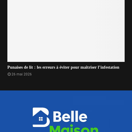
Punaises de lit : les erreurs à éviter pour maîtriser l’infestation
26 mai 2026