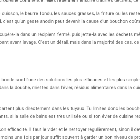
le problème commence : elles retiennent ensuite d’autres déchets, c
e de cuisson, le beurre fondu, les sauces grasses, la friture ou les re
oi, c’est qu’un geste anodin peut devenir la cause d’un bouchon coût
, récupère-la dans un récipient fermé, puis jette-la avec les déchets
nt avant lavage. C’est un détail, mais dans la majorité des cas, ce 
 de bonde sont l’une des solutions les plus efficaces et les plus simpl
dans la douche, miettes dans l’évier, résidus alimentaires dans la cui
 partent plus directement dans les tuyaux. Tu limites donc les bouc
ants, si la salle de bains est très utilisée ou si ton évier de cuisine
son efficacité. Il faut le vider et le nettoyer régulièrement, sinon il
moins une fois par jour suffit souvent à garder un bon niveau de pr