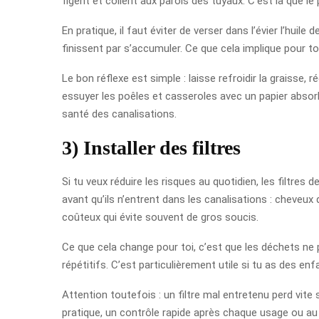
figent et collent aux parois des tuyaux. C’est là que 
En pratique, il faut éviter de verser dans l’évier l’huil
finissent par s’accumuler. Ce que cela implique pour t
Le bon réflexe est simple : laisse refroidir la graisse
essuyer les poêles et casseroles avec un papier absorba
santé des canalisations.
3) Installer des filtres
Si tu veux réduire les risques au quotidien, les filtres
avant qu’ils n’entrent dans les canalisations : cheveux 
coûteux qui évite souvent de gros soucis.
Ce que cela change pour toi, c’est que les déchets ne
répétitifs. C’est particulièrement utile si tu as des enf
Attention toutefois : un filtre mal entretenu perd vite 
pratique, un contrôle rapide après chaque usage ou au 