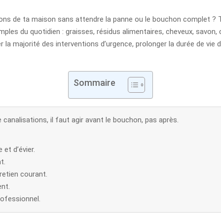
s de ta maison sans attendre la panne ou le bouchon complet ? Tu e
ples du quotidien : graisses, résidus alimentaires, cheveux, savon, 
er la majorité des interventions d’urgence, prolonger la durée de vi
Sommaire
canalisations, il faut agir avant le bouchon, pas après.
 et d’évier.
t.
retien courant.
ent.
rofessionnel.