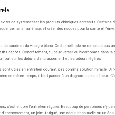
rels
t éviter de systématiser les produits chimiques agressifs. Certain
 attaquer certains matériaux et créer des risques pour la santé et l’e
nate de soude et du vinaigre blanc. Cette méthode ne remplace pas u
s petits dépôts. Concrètement, tu peux verser du bicarbonate dans la ca
 surtout sur les débuts d’encrassement et les odeurs légères.
ls sont utiles en entretien courant, pas comme solution miracle. Si l
hées en même temps, il faut passer à un diagnostic plus sérieux. C’
ons, c’est encore l’entretien régulier. Beaucoup de personnes n’y p
 d’encrassement, un joint fatigué, une odeur inhabituelle ou un éco