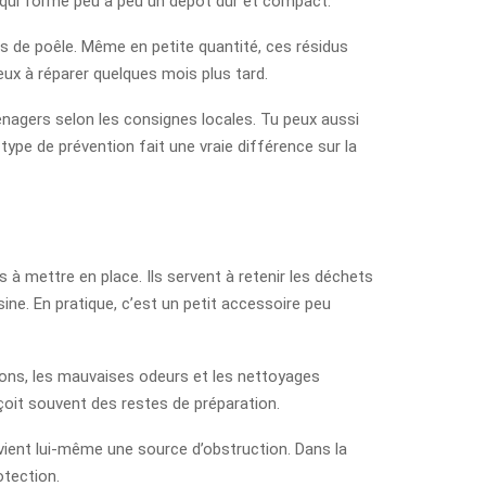
e qui forme peu à peu un dépôt dur et compact.
stes de poêle. Même en petite quantité, ces résidus
eux à réparer quelques mois plus tard.
 ménagers selon les consignes locales. Tu peux aussi
type de prévention fait une vraie différence sur la
es à mettre en place. Ils servent à retenir les déchets
sine. En pratique, c’est un petit accessoire peu
hons, les mauvaises odeurs et les nettoyages
 reçoit souvent des restes de préparation.
 devient lui-même une source d’obstruction. Dans la
otection.