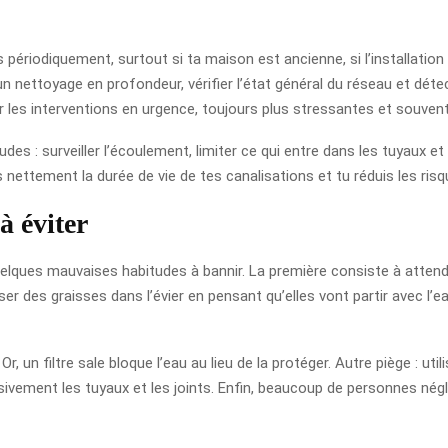
périodiquement, surtout si ta maison est ancienne, si l’installation 
un nettoyage en profondeur, vérifier l’état général du réseau et dét
er les interventions en urgence, toujours plus stressantes et souven
s : surveiller l’écoulement, limiter ce qui entre dans les tuyaux et i
nettement la durée de vie de tes canalisations et tu réduis les ris
à éviter
 quelques mauvaises habitudes à bannir. La première consiste à atten
er des graisses dans l’évier en pensant qu’elles vont partir avec l’ea
Or, un filtre sale bloque l’eau au lieu de la protéger. Autre piège : ut
vement les tuyaux et les joints. Enfin, beaucoup de personnes néglig