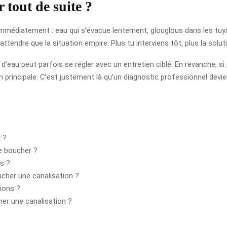
 tout de suite ?
er immédiatement : eau qui s’évacue lentement, glouglous dans les t
attendre que la situation empire. Plus tu interviens tôt, plus la solut
t d’eau peut parfois se régler avec un entretien ciblé. En revanche
n principale. C’est justement là qu’un diagnostic professionnel devien
r ?
e boucher ?
es ?
ucher une canalisation ?
tions ?
er une canalisation ?